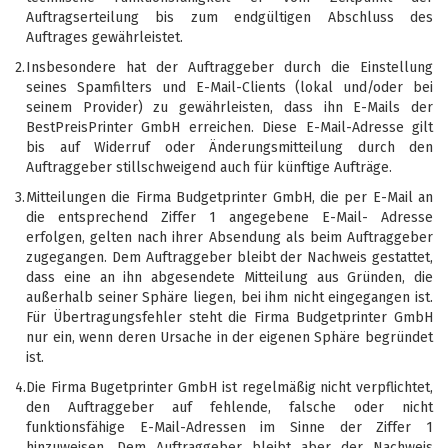
Auftragserteilung bis zum endgültigen Abschluss des
Auftrages gewährleistet.
2.
Insbesondere hat der Auftraggeber durch die Einstellung
seines Spamfilters und E-Mail-Clients (lokal und/oder bei
seinem Provider) zu gewährleisten, dass ihn E-Mails der
BestPreisPrinter GmbH erreichen. Diese E-Mail-Adresse gilt
bis auf Widerruf oder Änderungsmitteilung durch den
Auftraggeber stillschweigend auch für künftige Aufträge.
3.
Mitteilungen die Firma Budgetprinter GmbH, die per E-Mail an
die entsprechend Ziffer 1 angegebene E-Mail- Adresse
erfolgen, gelten nach ihrer Absendung als beim Auftraggeber
zugegangen. Dem Auftraggeber bleibt der Nachweis gestattet,
dass eine an ihn abgesendete Mitteilung aus Gründen, die
außerhalb seiner Sphäre liegen, bei ihm nicht eingegangen ist.
Für Übertragungsfehler steht die Firma Budgetprinter GmbH
nur ein, wenn deren Ursache in der eigenen Sphäre begründet
ist.
4.
Die Firma Bugetprinter GmbH ist regelmäßig nicht verpflichtet,
den Auftraggeber auf fehlende, falsche oder nicht
funktionsfähige E-Mail-Adressen im Sinne der Ziffer 1
hinzuweisen. Dem Auftraggeber bleibt aber der Nachweis