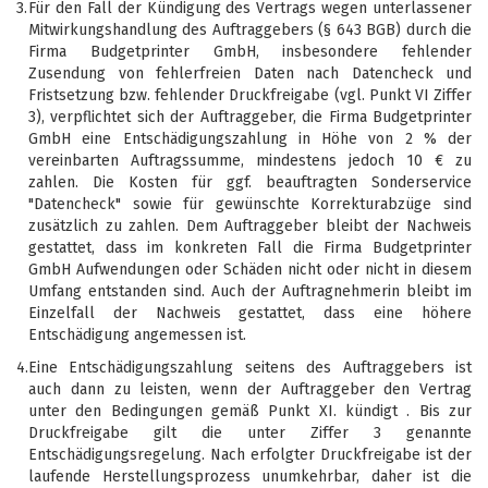
3.
Für den Fall der Kündigung des Vertrags wegen unterlassener
Mitwirkungshandlung des Auftraggebers (§ 643 BGB) durch die
Firma Budgetprinter GmbH, insbesondere fehlender
Zusendung von fehlerfreien Daten nach Datencheck und
Fristsetzung bzw. fehlender Druckfreigabe (vgl. Punkt VI Ziffer
3), verpflichtet sich der Auftraggeber, die Firma Budgetprinter
GmbH eine Entschädigungszahlung in Höhe von 2 % der
vereinbarten Auftragssumme, mindestens jedoch 10 € zu
zahlen. Die Kosten für ggf. beauftragten Sonderservice
"Datencheck" sowie für gewünschte Korrekturabzüge sind
zusätzlich zu zahlen. Dem Auftraggeber bleibt der Nachweis
gestattet, dass im konkreten Fall die Firma Budgetprinter
GmbH Aufwendungen oder Schäden nicht oder nicht in diesem
Umfang entstanden sind. Auch der Auftragnehmerin bleibt im
Einzelfall der Nachweis gestattet, dass eine höhere
Entschädigung angemessen ist.
4.
Eine Entschädigungszahlung seitens des Auftraggebers ist
auch dann zu leisten, wenn der Auftraggeber den Vertrag
unter den Bedingungen gemäß Punkt XI. kündigt . Bis zur
Druckfreigabe gilt die unter Ziffer 3 genannte
Entschädigungsregelung. Nach erfolgter Druckfreigabe ist der
laufende Herstellungsprozess unumkehrbar, daher ist die