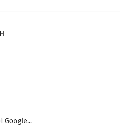
bH
 Google...